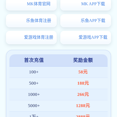
06-19 14:15
06-20 13:53
延伸阅读
葡萄牙vs哥伦比亚2026世界杯失球风险